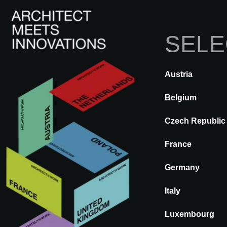
SELE
Austria
A@WX
Visitar
A@W VIENNA
Belgium
Czech Republic
AUSTRIA
EM BREVE
France
A@W
Germany
Vienna 2026
Italy
16
&
17 setembro 2026
Luxembourg
Wiener Stadthalle