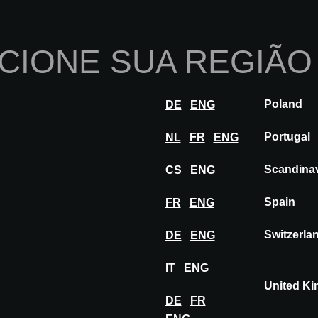
Início
Sobre nós
Po
CIONE SUA REGIÃO
Inovações
Inspiração
Visitar
Ex
Poland
DE
ENG
Portugal
NL
FR
ENG
Scandina
CS
ENG
Spain
FR
ENG
Switzerla
DE
ENG
IT
ENG
United K
DE
FR