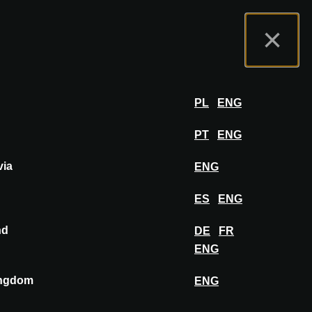
rtal do Expositor
FAQ
Português
×
por
FAZER LOGIN
PL
ENG
PT
ENG
via
ENG
ES
ENG
nd
DE
FR
ENG
ingdom
ENG