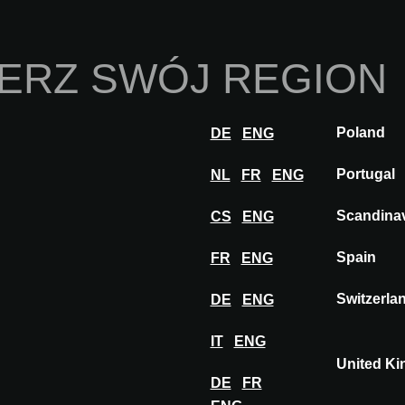
Strona Główna
O 
ERZ SWÓJ REGION
Innowacje
Inspiracje
Odwiedź
Weź ud
Poland
DE
ENG
Portugal
NL
FR
ENG
Scandina
CS
ENG
Spain
FR
ENG
Switzerla
DE
ENG
IT
ENG
United K
DE
FR