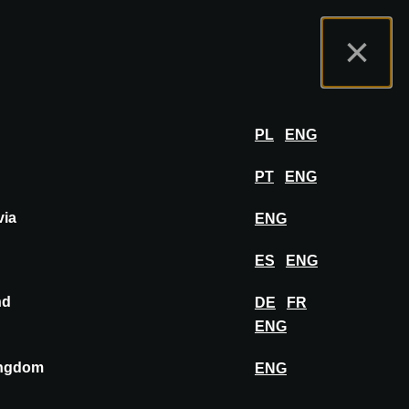
nas
Portal wystawców
FAQ
Polski
×
ział
ZALOGUJ SIĘ
PL
ENG
PT
ENG
via
ENG
ES
ENG
nd
DE
FR
ENG
ingdom
ENG