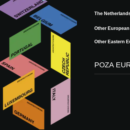
Messe Zürich
The Netherland
ODWIEDŹ
WEŹ UDZIAŁ
Other European
Other Eastern E
INFORMACJ
WYDARZENIE
PRAKTYCZ
POZA EU
INFORMACJE PR
VENUE
Messe Zürich - Hall 3 and Hall 4
Wallisellenstrasse 49
CH-8050 Zürich