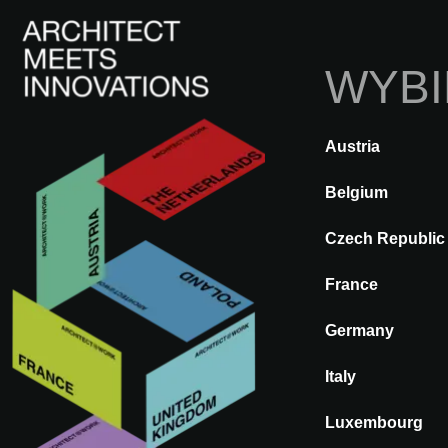
WYBI
Austria
A@WX
Odwiedź
A@W ZÜRICH
Belgium
Czech Republic
SWITZERLAND
France
A@W
Germany
Zürich 2027
Italy
12
&
13 maja 2027
Luxembourg
11:00 - 19:00