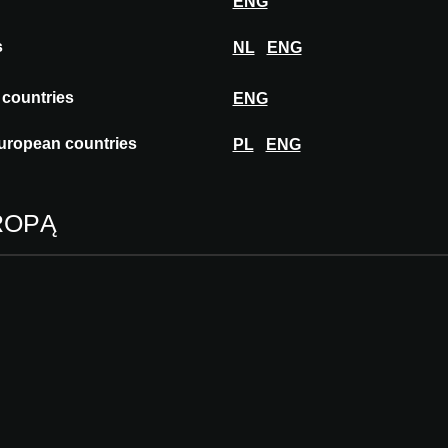
ENG
s
NL
ENG
 countries
ENG
uropean countries
E
PL
ENG
KONTAKT
NE
ROPĄ
AKTYCZNE
ENTRANCE FEE
You can attend ARCHITECT@W
online, using the code mention
Are you in need of one? Send
mail: zuerich@architectatwor