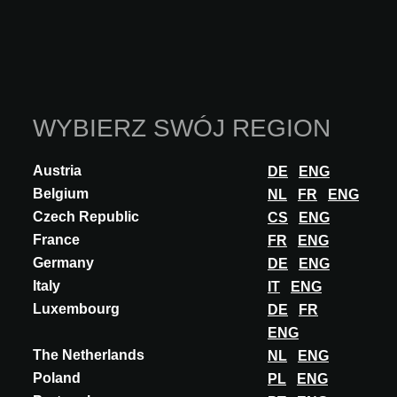
WYBIERZ SWÓJ REGION
Austria
DE
ENG
Belgium
NL
FR
ENG
Czech Republic
CS
ENG
France
FR
ENG
WYSTAWCA
Germany
DE
ENG
NTGRATE
Italy
IT
ENG
Luxembourg
DE
FR
Belgium
ENG
Stoisko
80
The Netherlands
NL
ENG
ODKRYJ WIĘCEJ
Poland
PL
ENG