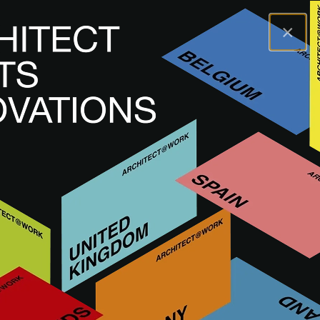
×
A@WX
Odwiedź
A@W MILAN
ITALY
WKRÓTCE
A@W
Milan 2026
11
&
12 listopada 2026
12:00 - 19:00
Allianz MiCo
ODWIEDŹ
WEŹ UDZIAŁ