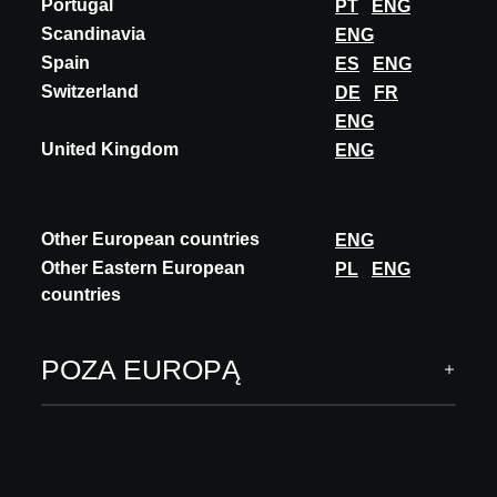
Portugal
PT
ENG
Scandinavia
ENG
Spain
ES
ENG
Switzerland
DE
FR
ENG
United Kingdom
ENG
Other European countries
ENG
Other Eastern European
PL
ENG
countries
POZA EUROPĄ
WYSTAWCA