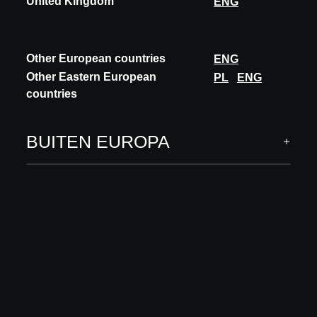
United Kingdom
ENG
ONTDEK MEER
Other European countries
ENG
Other Eastern European
PL
ENG
countries
BUITEN EUROPA