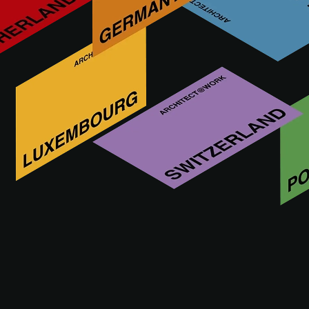
ICONIC ARCHITECTURE:
Transformatie van Vapor
Cortès – Prodis 1923
ONTDEK MEER