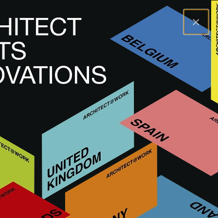
×
Wat zoek je?
Geselecteerde content
(voorkeuren wijzigen)