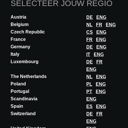
SELECTEER JOUW REGIO
Austria
DE
ENG
Belgium
NL
FR
ENG
Czech Republic
CS
ENG
France
FR
ENG
Germany
DE
ENG
Italy
IT
ENG
Luxembourg
DE
FR
ENG
The Netherlands
NL
ENG
Poland
PL
ENG
INSIGHTS
Portugal
PT
ENG
WAF 2026 shortlist bekendgemaakt
Scandinavia
ENG
NEWS
Spain
ES
ENG
Switzerland
DE
FR
De shortlist van het World Architecture Festival 2026 (WAF) is
onthuld en bundelt opnieuw een brede selectie van
ENG
toonaangevende architectuur- en interieurp...