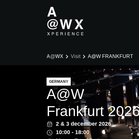
A@WX
Visit
A@W FRANKFURT
GERMANY
A@W
Frankfurt 202
2
&
3 december 2026
10:00 - 18:00