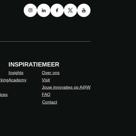
INSPIRATIE
MEER
Insights
Over ons
king
Academy
Visit
Jouw innovaties op A@W
vices
FAQ
Contact