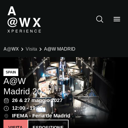
A@WX
Visita
A@W MADRID
SPAIN
A@W
Madrid 2027
26
&
27 maggio 2027
12:00 - 19:00
IFEMA - Feria de Madrid
VISITA
ESPOSIZIONE