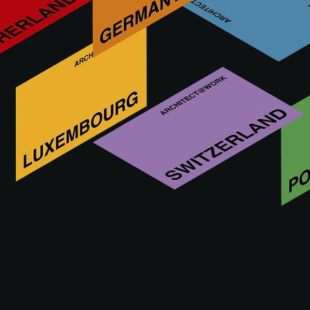
World-architects présente une exposition de projets à l’une
des éditions d‘ARCHITECT@WORK. Les 44 projets
sélectionnés à travers le monde illustrent les différentes
façons dont les bâtiments et les paysages existants peuvent
être transformés pour répondre à de nouvelles utilisations
dans un contexte en constante évolution. Au cœur de ces
projets d'architecture, d'architecture d'intérieur,
d'aménagement paysager et de conception d'éclairage,
l'environnement bâti n'est pas considéré comme une entité
statique, mais comme un système dynamique capable de
s'adapter.