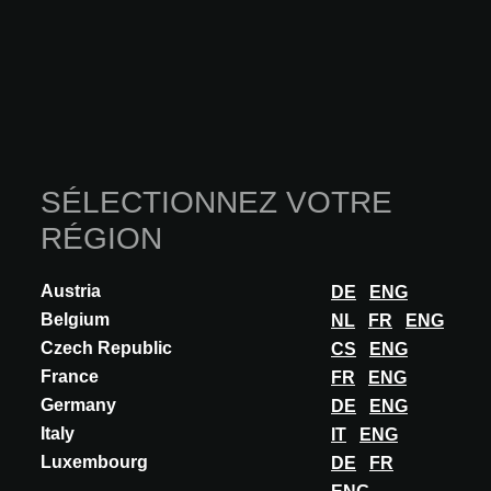
©
Projektname / Ort: Das Center Potsdamer Platz/ Berlin,
DE
SÉLECTIONNEZ VOTRE
Architekturbüro: KINZO
RÉGION
Fotograf: Schnepp Renou
Austria
DE
ENG
Belgium
NL
FR
ENG
Czech Republic
CS
ENG
France
FR
ENG
Germany
DE
ENG
Italy
IT
ENG
Luxembourg
DE
FR