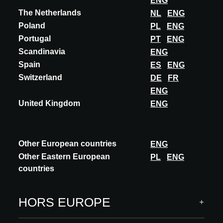
ENG
©
Projektname / Ort: Quartier Säge / Hohenems,
The Netherlands
NL
ENG
Österreich
Poland
PL
ENG
Architekturbüro: Ludescher + Lutz Architekten
Portugal
PT
ENG
Fotograf: Gustav Willeit
Scandinavia
ENG
Éditions phares
Spain
ES
ENG
Switzerland
DE
FR
ENG
United Kingdom
ENG
Other European countries
ENG
Other Eastern European
PL
ENG
countries
HORS EUROPE