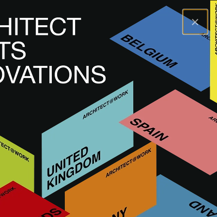
×
A@WX
Inspiration
Tendances
PROJECT WALL TRANSFORMATION by
world-architects
PROJECT WALL
TRANSFORMATION by world-
architects
Date de parution : 14.07.2025