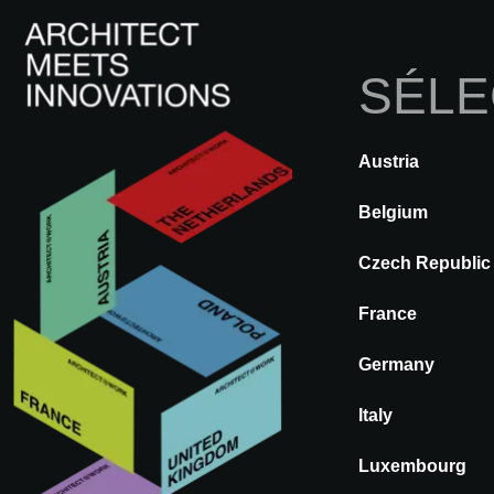
SÉLE
Austria
RETOUR
A@WX
Inspiration
Belgium
Czech Republic
France
Germany
Italy
A@W
LONDON
2024
Luxembourg