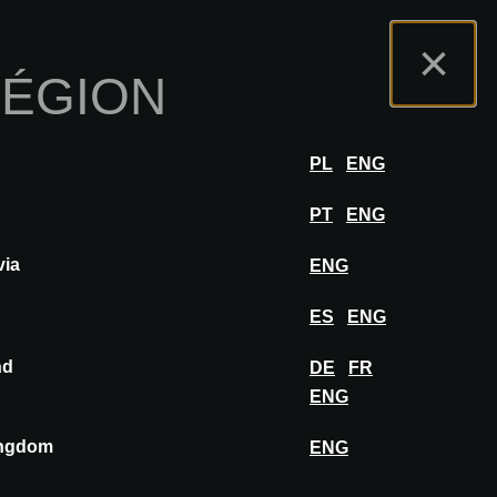
s
Portail Exposants
FAQ
Français
×
RÉGION
r
SE CONNECTER
PL
ENG
PT
ENG
via
ENG
ES
ENG
nd
DE
FR
ENG
ingdom
ENG