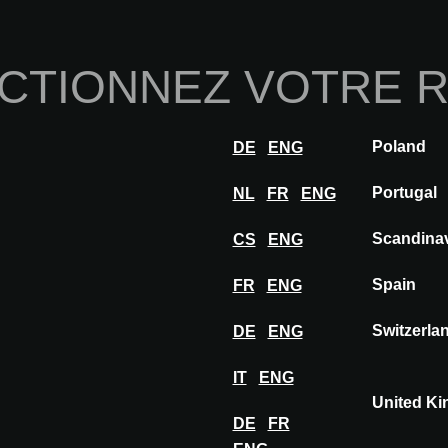
Home
À propos de nou
CTIONNEZ VOTRE 
Innovations
Inspiration
Visiter
Expose
Poland
DE
ENG
Academy
Nature’s Blueprint
Portugal
NL
FR
ENG
Scandina
CS
ENG
Spain
FR
ENG
Switzerla
DE
ENG
IT
ENG
United K
DE
FR