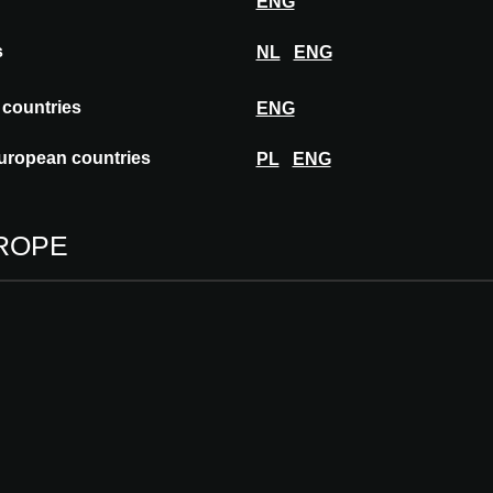
rint
ENG
s
NL
ENG
 countries
ENG
uropean countries
PL
ENG
Jerr
ROPE
Ann
J. J.