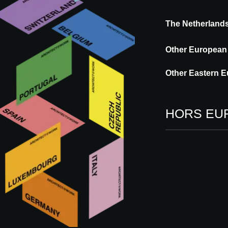
Nature’s Bluep
The Netherland
VOIR EN REPLAY
Other European
Other Eastern E
HORS EU