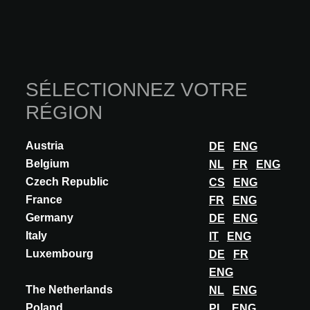
Plus de conférences
SÉLECTIONNEZ VOTRE
RÉGION
Austria
DE
ENG
Belgium
NL
FR
ENG
Czech Republic
CS
ENG
France
FR
ENG
Germany
DE
ENG
Italy
IT
ENG
Luxembourg
DE
FR
ENG
The Netherlands
NL
ENG
Poland
PL
ENG