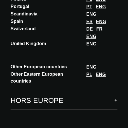
Portugal
PT
ENG
Scandinavia
ENG
AUSTRIA
Spain
ES
ENG
ACADEMY
Switzerland
DE
FR
ENG
United Kingdom
ENG
Keeping Material in a Loop
Langue : German
Conférencier(s) : Peter Kneidinger, materialnomaden
Other European countries
ENG
Revoir la conférence
Other Eastern European
PL
ENG
countries
EN SAVOIR PLUS
HORS EUROPE