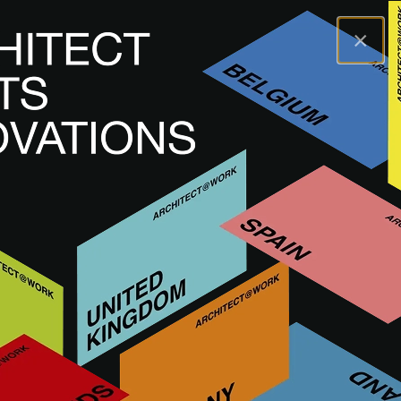
×
A@WX
Inspiration
Academy
"Das Common Space Stadtmodell“ // Stadt als
gemeinschaftliche Ressource
A@W
VIENNA
2022
"Das Common Space
Stadtmodell“ // Stadt als
gemeinschaftliche Ressource