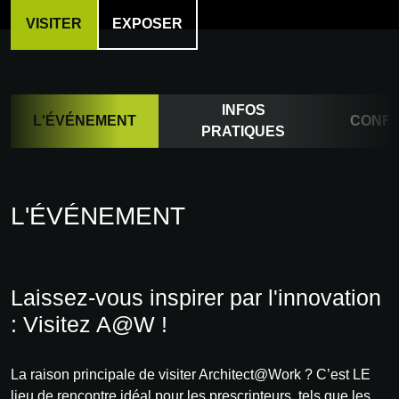
VISITER
EXPOSER
INFOS
L'ÉVÉNEMENT
CONF
PRATIQUES
L'ÉVÉNEMENT
Laissez-vous inspirer par l'innovation
: Visitez A@W !
La raison principale de visiter Architect@Work ? C’est LE
lieu de rencontre idéal pour les prescripteurs, tels que les