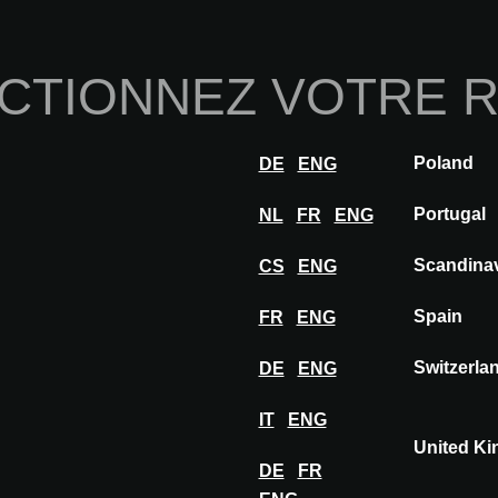
Home
À propos de nou
CTIONNEZ VOTRE 
Innovations
Inspiration
Visiter
Expose
Poland
DE
ENG
@W MADRID
Exposants
KRION® PORCELANOSA GR
Portugal
NL
FR
ENG
Scandina
CS
ENG
Spain
FR
ENG
Switzerla
DE
ENG
SA
IT
ENG
United K
DE
FR