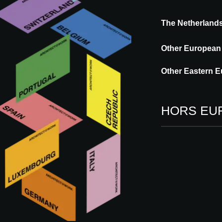
The Netherland
Other European
Qui est KRION SOLID SU
Other Eastern E
DÉCOUVREZ LE SITE DE KRION SOL
HORS EU
KRION SOLID SURFA
Cette fonctionnalité est exclusivemen
Xperience approuvé.
Êtes-vous architecte ? Connectez-vous