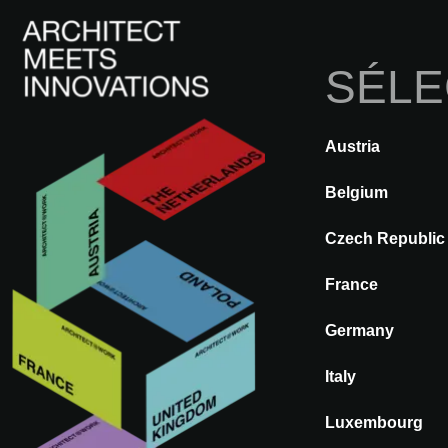
SÉLE
Austria
RETOUR
A@WX
Visiter
A
Belgium
Czech Republic
France
KRION®
Germany
PORCELANO
Italy
Luxembourg
GRUPO