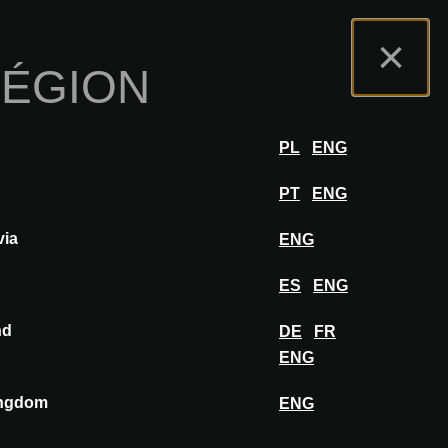
s
Portail Exposants
FAQ
Français
×
RÉGION
r
SE CONNECTER
PL
ENG
UPO
PT
ENG
via
ENG
ES
ENG
nd
DE
FR
AJOUTER AU MOODBOARD
ENG
ingdom
ENG