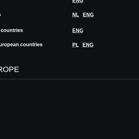
ENG
s
NL
ENG
 countries
ENG
RFACE
uropean countries
PL
ENG
ID SURFACE
ROPE
CE à A@W MADRID 2019
t réservée aux architectes, architectes d’intérieur et autres pr
 ou inscrivez-vous pour continuer.