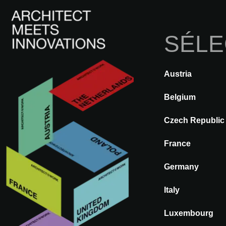
SÉLE
Austria
RETOUR
A@WX
Marques
Belgium
Czech Republic
BEAUFLOR
France
Germany
Italy
Luxembourg