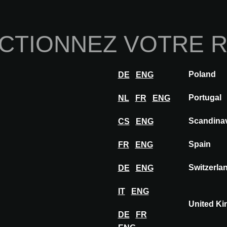
Home
À propos de nou
CTIONNEZ VOTRE 
Innovations
Inspiration
Visiter
Expose
Poland
DE
ENG
BEAUFLOR
Portugal
NL
FR
ENG
Scandina
CS
ENG
Spain
FR
ENG
Switzerla
DE
ENG
IT
ENG
United K
DE
FR