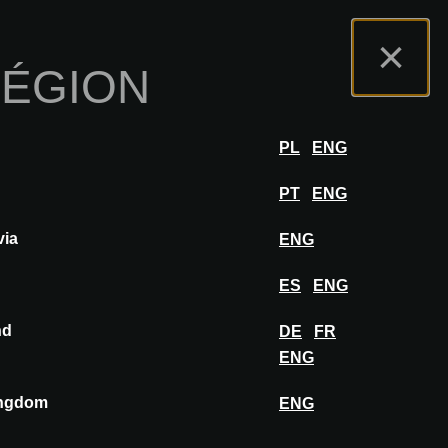
s
Portail Exposants
FAQ
Français
×
RÉGION
r
SE CONNECTER
PL
ENG
PT
ENG
via
ENG
AJOUTER AU MOODBOARD
ES
ENG
nd
DE
FR
ENG
ingdom
ENG