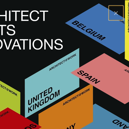
×
A@WX
Marques
ARCHITECTURAL METALS
ARCHITECTURAL METALS