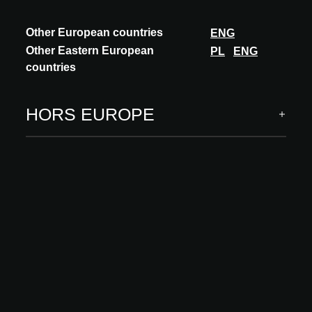
Other European countries
ENG
Other Eastern European
PL
ENG
countries
INNOVATION
HORS EUROPE
ARCHITECTURAL METALS
ARCHITECTURAL METALS
“ANY METAL" “ANY SIZE" “ANY SHAPE" “ANY SURFACE”
EN SAVOIR PLUS
A@W Newsletter