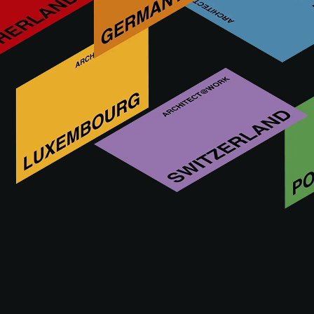
Nous offrons aux architectes, aux designers et aux artistes
une gamme flexible de produits sur mesure pour répondre à
un large éventail de besoins créatifs, ainsi que le savoir-
faire issu de décennies de travail avec le métal.
Autres innovations de ARCHITECTURAL
METALS