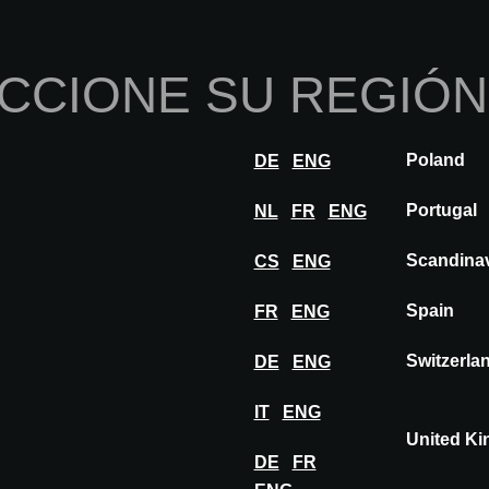
Inicio
Sobre nosotros
Por
CCIONE SU REGIÓN
nnovaciones
Inspiración
Visitar
Expon
Poland
DE
ENG
s innovaciones en A@W
Portugal
NL
FR
ENG
Scandina
CS
ENG
Spain
FR
ENG
Switzerla
DE
ENG
IT
ENG
United K
DE
FR