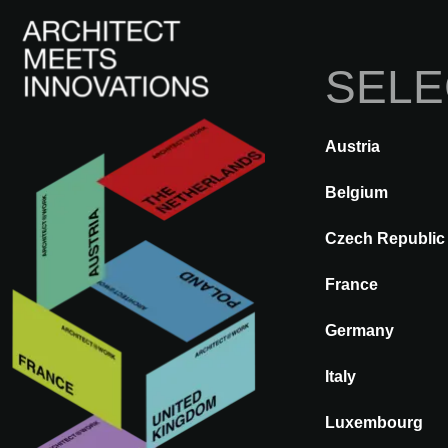
SELE
I
Austria
ATRÁS
A@WX
Exponer
Su
Belgium
Czech Republic
France
Germany
Italy
Luxembourg