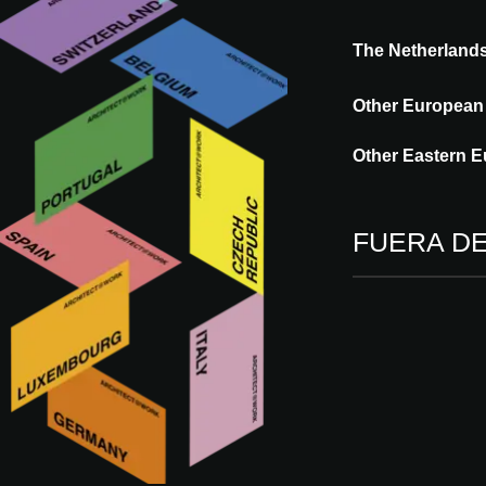
ARCHIT
The Netherland
MEETS
Other European
Other Eastern E
INNOVAT
FUERA D
NS