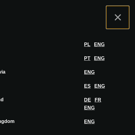
tal de Expositores
FAQ
Español
×
er
INICIAR SESIÓN
PL
ENG
PT
ENG
via
ENG
ES
ENG
nd
DE
FR
ENG
ingdom
ENG