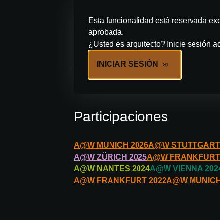
Esta funcionalidad está reservada exc
aprobada.
¿Usted es arquitecto? Inicie sesión aq
INICIAR SESIÓN
Participaciones
A@W
MUNICH
2026
A@W
STUTTGART
A@W
ZÜRICH
2025
A@W
FRANKFURT
A@W
NANTES
2024
A@W
VIENNA
202
A@W
FRANKFURT
2022
A@W
MUNIC