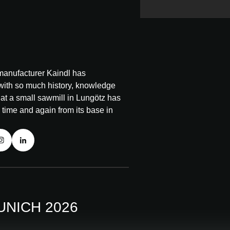
manufacturer Kaindl has
ith so much history, knowledge
t a small sawmill in Lungötz has
 time and again from its base in
UNICH 2026