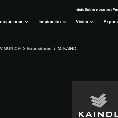
Inicio
Sobre nosotros
Por
nnovaciones
Inspiración
Visitar
Expon
W MUNICH
Expositores
M. KAINDL