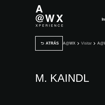
I
ATRÁS
A@WX
Visitar
A@
M. KAINDL