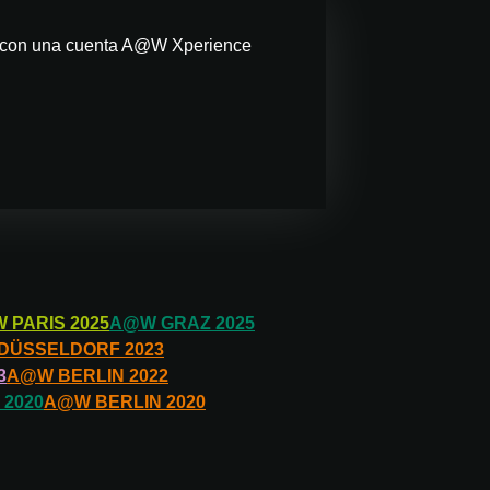
res con una cuenta A@W Xperience
W
PARIS
2025
A@W
GRAZ
2025
DÜSSELDORF
2023
3
A@W
BERLIN
2022
2020
A@W
BERLIN
2020