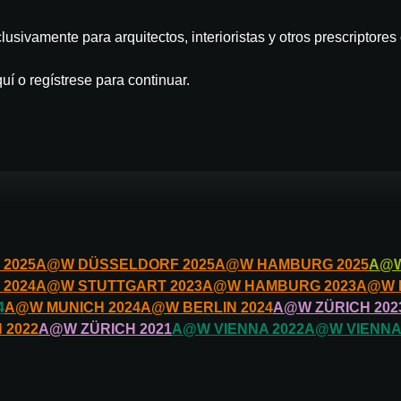
lusivamente para arquitectos, interioristas y otros prescripto
uí o regístrese para continuar.
2025
A@W
DÜSSELDORF
2025
A@W
HAMBURG
2025
A@
2024
A@W
STUTTGART
2023
A@W
HAMBURG
2023
A@W
4
A@W
MUNICH
2024
A@W
BERLIN
2024
A@W
ZÜRICH
202
H
2022
A@W
ZÜRICH
2021
A@W
VIENNA
2022
A@W
VIENNA