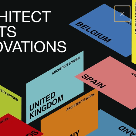
×
A@WX
Visitar
A@W BILBAO
Expositores
DOLCESTONE
DOLCESTONE
DOLCESTONE