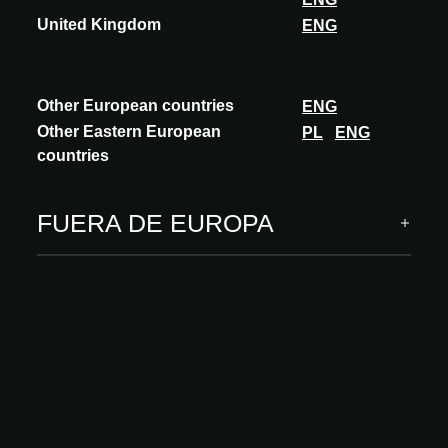
United Kingdom
ENG
ARCHITECT MEETS INNOVATIONS
INNOVACIONES
Other European countries
ENG
Técnicas
Other Eastern European
PL
ENG
Paredes maestras, acabados exteriores
countries
Acabados interiores
Software y servicios digitales
FUERA DE EUROPA
INSPIRACIÓN
Tendencias
Academy
MÁS
Sobre nosotros
Visitar
Sus innovaciones en A@W
FAQ