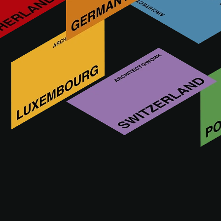
¿Quién es DOLCESTONE?
VISITE EL SITIO WEB DE DOLCESTONE
DOLCESTONE en A@W BILBAO 2019
Esta funcionalidad está reservada exclusivamente
para arquitectos, interioristas y otros prescriptores
con una cuenta A@W Xperience aprobada.
¿Usted es arquitecto? Inicie sesión aquí o
regístrese para continuar.
INICIAR SESIÓN