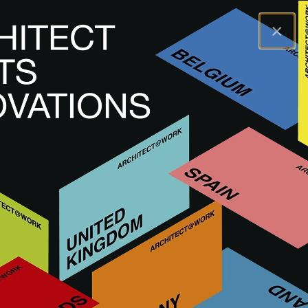
×
A@WX
Innovaciones
Acabados interiores
SISTEMA MURO REFORZADO INTERIORMENTE
SISTEMA MURO
REFORZADO
INTERIORMENTE
TABIQUES Y PAREDES ACUSTICAS