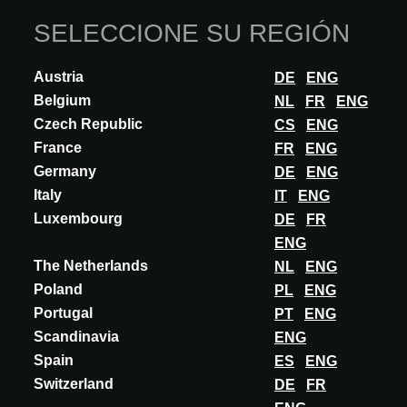
SELECCIONE SU REGIÓN
Austria
DE
ENG
Belgium
NL
FR
ENG
Czech Republic
CS
ENG
France
FR
ENG
Germany
DE
ENG
Italy
IT
ENG
Luxembourg
DE
FR
ENG
The Netherlands
NL
ENG
Poland
PL
ENG
Portugal
PT
ENG
Scandinavia
ENG
Spain
ES
ENG
Switzerland
DE
FR
INNOVACIÓN