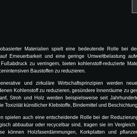
obasierter Materialien spielt eine bedeutende Rolle bei d
k auf Erneuerbarkeit und eine geringe Umweltbelastung au
 Fußabdruck zu verringern, bieten kohlenstoff-reduzierte M
cenintensiven Baustoffen zu reduzieren.
rative und zirkuläre Wirtschaftsprinzipien werden neue 
enen Kohlenstoff zu reduzieren, gesündere Innenräume zu gest
anf, Stroh und Holz werden beispielsweise seit Jahrhundert
e Toxizität künstlicher Klebstoffe, Bindemittel und Beschichtun
lien spielen auch eine entscheidende Rolle bei der Reduzieru
gisch abbaubar oder recycelbar sind, tragen sie im Vergleich
eise können Holzfaserdämmungen, Korkplatten und pflanze