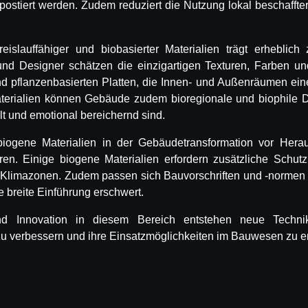
stiert werden. Zudem reduziert die Nutzung lokal beschaffter
eislauffähiger und biobasierter Materialien trägt erheblic
und Designer schätzen die einzigartigen Texturen, Farben un
pflanzenbasierten Platten, die Innen- und Außenräumen eine
r Materialien können Gebäude zudem bioregionale und biophil
elt und emotional bereichernd sind.
n biogene Materialien in der Gebäudetransformation vor Hera
ren. Einige biogene Materialien erfordern zusätzliche Schut
 Klimazonen. Zudem passen sich Bauvorschriften und -normen i
ie breite Einführung erschwert.
 Innovation in diesem Bereich entstehen neue Technike
zu verbessern und ihre Einsatzmöglichkeiten im Bauwesen zu er