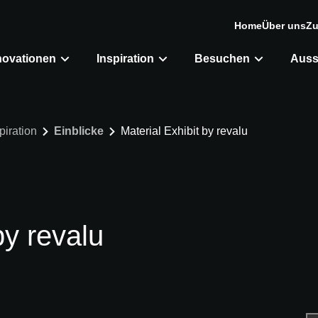
Home
Über uns
Zu
novationen
Inspiration
Besuchen
Auss
piration
Einblicke
Material Exhibit by revalu
by revalu