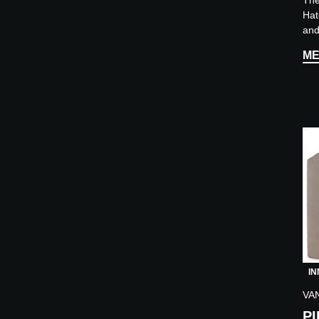
Hat
and
mai
ME
ind
buil
IN
VA
PI