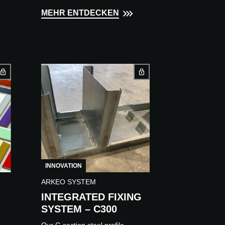
which regulations, user comfort
MEHR ENTDECKEN
and functional requirements are
integrated...
INNOVATION
ARKEO SYSTEM
INTEGRATED FIXING
SYSTEM – C300
Our C-section steel profile