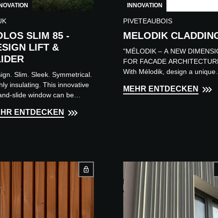
NOVATION
INNOVATION
UK
PIVETEAUBOIS
LOS SLIM 85 -
MELODIK CLADDIN
SIGN LIFT &
"MÉLODIK – A NEW DIMENS
LIDER
FOR FACADE ARCHITECTUR
With Mélodik, design a unique
ign. Slim. Sleek. Symmetrical.
and expressive facade by freel
hly insulating. This innovative
MEHR ENTDECKEN
combining multiple wood profil
t-and-slide window can be
with diff...
med up in just five words. Not
HR ENTDECKEN
y does it look excep...