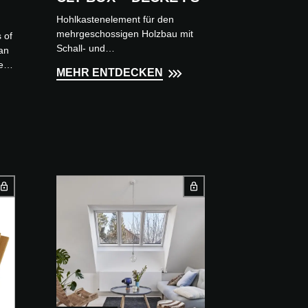
Hohlkastenelement für den
mehrgeschossigen Holzbau mit
 of
Schall- und
can
Brandschutzanforderungen Die
ect.
MEHR ENTDECKEN
best wood CLT BOX – DECKE FS
ly
ist ein Hohlkastenelement best...