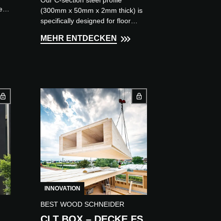
lenz
(300mm x 50mm x 2mm thick) is
ie
specifically designed for floor
structure construction. To facilitate
MEHR ENTDECKEN
installation, a dedicated t...
INNOVATION
BEST WOOD SCHNEIDER
CLT BOX – DECKE FS