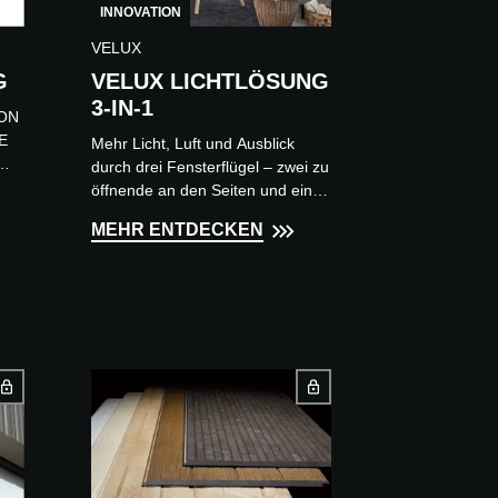
INNOVATION
VELUX
G
VELUX LICHTLÖSUNG
3-IN-1
ION
E
Mehr Licht, Luft und Ausblick
durch drei Fensterflügel – zwei zu
y
öffnende an den Seiten und ein
es
feststehendes in der Mitte. Alle
MEHR ENTDECKEN
drei Flügel sind in einem...