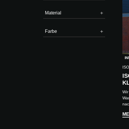
Material
Farbe
IN
IS
I
K
Wir
Wan
nac
und
ME
sch
einz