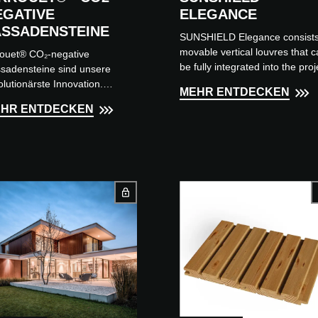
EGATIVE
ELEGANCE
ASSADENSTEINE
SUNSHIELD Elegance consists
movable vertical louvres that 
rouet® CO₂-negative
be fully integrated into the proj
sadensteine sind unsere
Thanks to its invisible finish, on
olutionärste Innovation.
MEHR ENTDECKEN
the architectur...
hrend des
HR ENTDECKEN
duktionsprozesses nehmen
 Fassadensteine 60 kg CO₂
 Tonn...