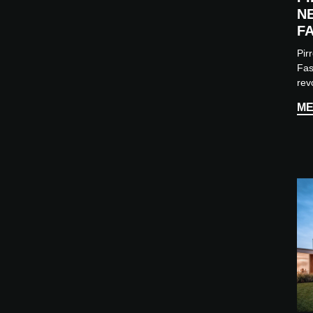
N
F
Pir
Fas
rev
Wä
ME
Pro
die
pro