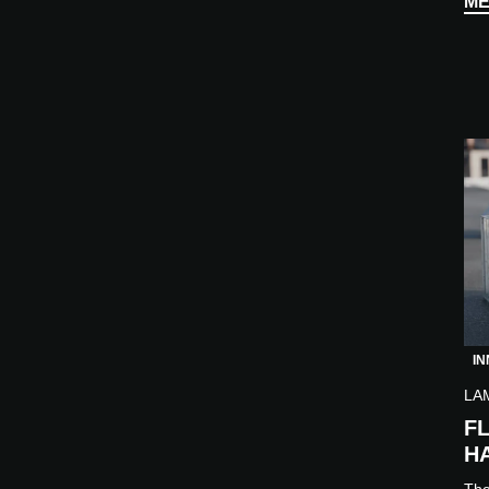
ME
GLA
imp
IN
LA
F
H
The