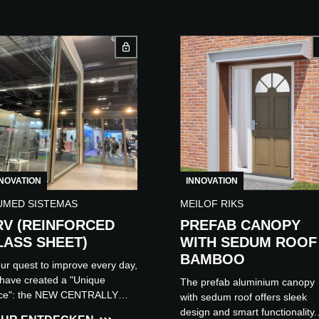
NOVATION
INNOVATION
UMED SISTEMAS
MEILOF RIKS
RV (REINFORCED
PREFAB CANOPY
LASS SHEET)
WITH SEDUM ROOF 
BAMBOO
our quest to improve every day,
have created a "Unique
The prefab aluminium canopy
ce": the NEW CENTRALLY
with sedum roof offers sleek
INFORCED TEMPERED
design and smart functionality.