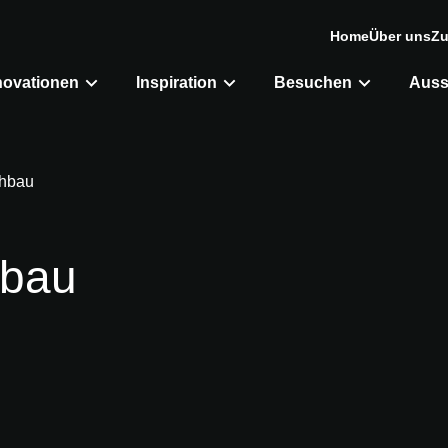
Home
Über uns
Zu
novationen
Inspiration
Besuchen
Auss
hbau
hbau