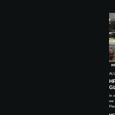
IN
AL
H
G
In 
we 
Pie
RE