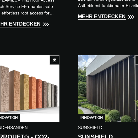
Ästhetik mit funktionaler Exzel
ch Service FE enables safe
und nachhaltiger Innovation. D
 effortless roof access for
MEHR ENTDECKEN
für Innen- und Außenbere...
ntenance and service work on
HR ENTDECKEN
ustrial and commercial
din...
NOVATION
INNOVATION
NDERSANDEN
SUNSHIELD
RROUET® - CO2-
SUNSHIELD