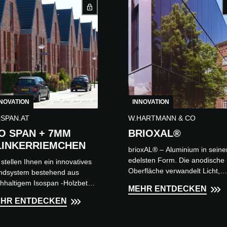
NOVATION
INNOVATION
OSPAN.AT
W.HARTMANN & CO
SO SPAN + 7MM
BRIOXAL®
LINKERRIEMCHEN
brioxAL® – Aluminium in seine
edelsten Form. Die anodische
 stellen Ihnen ein innovatives
Oberfläche verwandelt Licht,
dsystem bestehend aus
Farbe und Umgebung in ein
hhaltigem Isospan -Holzbeton
MEHR ENTDECKEN
lebendiges Spiel aus Reflexio
 einem Verblender aus 7mm
HR ENTDECKEN
und wei...
lanken Riemchen vor. Als
ige...