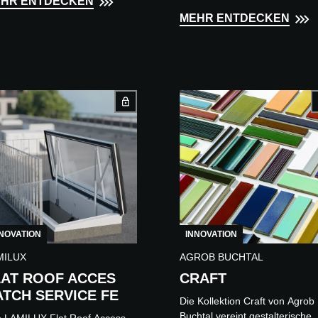
HR ENTDECKEN
SS LEAF, which significantly
The green roof supports
MEHR ENTDECKEN
roves bucklin...
biodiversity and air quality by
attracting...
NOVATION
INNOVATION
MILUX
AGROB BUCHTAL
LAT ROOF ACCES
CRAFT
ATCH SERVICE FE
Die Kollektion Craft von Agrob
Buchtal vereint gestalterische
 LAMILUX Flat Roof Access