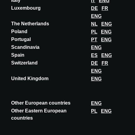
Italy
IT
ENG
Luxembourg
DE
FR
ENG
The Netherlands
NL
ENG
Poland
PL
ENG
Portugal
PT
ENG
Scandinavia
ENG
Spain
ES
ENG
Switzerland
DE
FR
ENG
United Kingdom
ENG
GERMANY
ACADEMY
Other European countries
ENG
Other Eastern European
PL
ENG
Globale Strategien - Zirkuläres Design -
countries
Menschlicher Maβstab