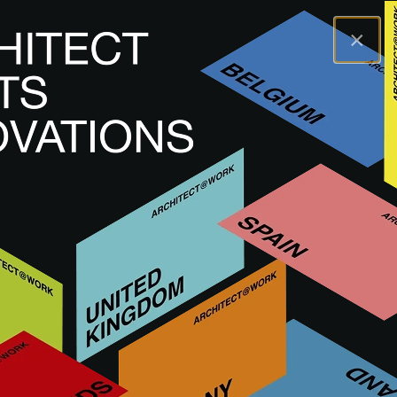
×
A@WX
Inspiration
Academy
Reduktion und Minimierung: Leichtbau als Grundlage
A@W
HAMBURG
2023
Reduktion und Minimierung:
Leichtbau als Grundlage
AUFZEICHNUNG ANSCHAUEN