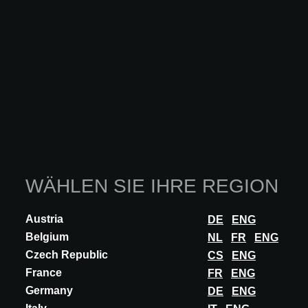
Transformation herbeiführen.
Copyrights Portrait
: © Janina Kyofsky, Backnang
https://www.wernersobek.com
Dieser Vortrag wurde als Fortbildung anerkannt, wenn Sie
ihm live beigewohnt hatten. Sie können sich den Vortrag
hier im Nachhinein anschauen.
WÄHLEN SIE IHRE REGION
Austria
DE
ENG
Weitere Vorträge
Belgium
NL
FR
ENG
Czech Republic
CS
ENG
France
FR
ENG
Germany
DE
ENG