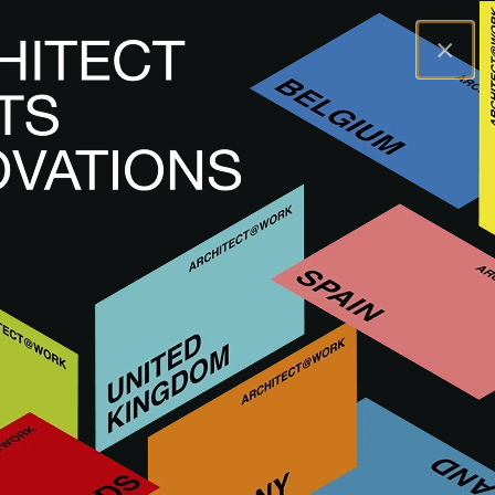
×
A@WX
Marken
SIMES
SIMES