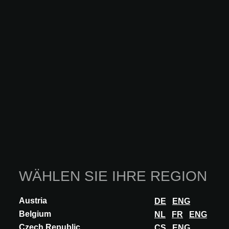
PIVOT
Pivot is a family of unconventional spotlights totally adjustable on
the three axes, able to direct its beam at any point in the space.
The peculiarity of...
MEHR ENTDECKEN
WÄHLEN SIE IHRE REGION
Austria
DE
ENG
Belgium
NL
FR
ENG
Czech Republic
CS
ENG