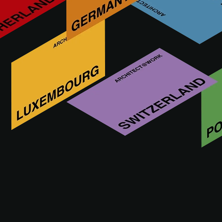
Simes ist ein italienisches Unternehmen, spezialisiert auf
architektonische Außenbeleuchtung. Es entwickelt
Lösungen für Fassaden, Landschaften und urbane Räume.
Mit Sitz in Norditalien erfolgen Bearbeitung, Montage und
Qualitätskontrolle intern. Simes ist in über 60 Ländern
präsent und steht für zuverlässige und langlebige
Lösungen.