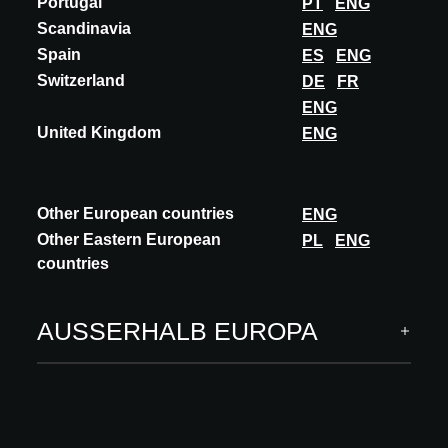
Portugal
PT
ENG
MEHR ENTDECKEN
Scandinavia
ENG
Spain
ES
ENG
Switzerland
DE
FR
ENG
United Kingdom
ENG
Other European countries
ENG
Other Eastern European
PL
ENG
countries
AUSSERHALB EUROPA