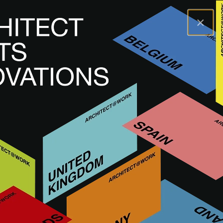
×
A@WX
Marken
ACOSORB
ACOSORB