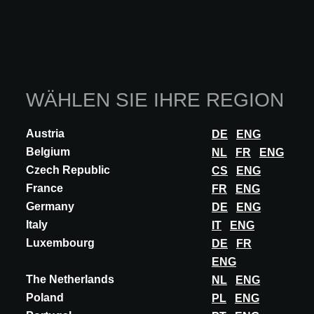
WÄHLEN SIE IHRE REGION
Austria
DE
ENG
Belgium
NL
FR
ENG
Czech Republic
CS
ENG
France
FR
ENG
INNOVATION
Germany
DE
ENG
ACOSORB
Italy
IT
ENG
AKUSTIKPUTZ & SPRITZDECKEN
Luxembourg
DE
FR
ENG
Wir geben Papier eine zweite Chance. Die Anwendung von
The Netherlands
NL
ENG
Akustikputz ist eine kostengünstige und effiziente Möglichkeit, die
akustische Qualität eines Raumes...
Poland
PL
ENG