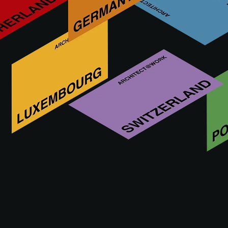
acosorb liefert hochwertige, nachhaltige Produkte für
fugenlose Wand- und Deckenverkleidungen, die Schall
absorbieren und Nachhall reduzieren.
Besuchen Sie uns
09 - 10.09.2026
ROTTERDAM