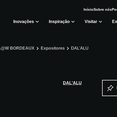
Início
Sobre nós
Po
Inovações
Inspiração
Visitar
Ex
A@W BORDEAUX
Expositores
DAL'ALU
DAL'ALU