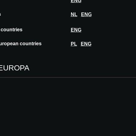
ENG
s
NL
ENG
 countries
ENG
uropean countries
PL
ENG
 EUROPA
Esta funcionalidade é reservada exclusivamente a arquitetos, 
especificadores com uma conta A@W Xperience aprovada.
É arquiteto? Inicie sessão ou registe-se para continuar.
FAZER LOGIN