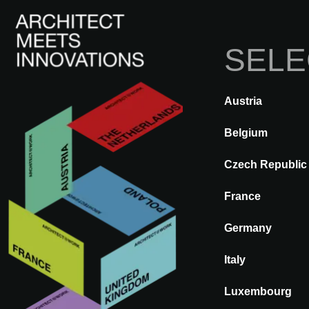
SELE
Austria
A@WX
Inovações
Belgium
Czech Republic
Inovações
France
selecionadas
Germany
Italy
Luxembourg