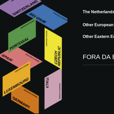
The Netherland
O que você está procurando?
Other European
Other Eastern E
9196 resultados encontrados
FORA DA
Categoria do produto
Subcategoria
País