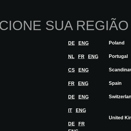
Início
Sobre nós
Po
CIONE SUA REGIÃO
Inovações
Inspiração
Visitar
Ex
Poland
DE
ENG
Portugal
NL
FR
ENG
Scandina
CS
ENG
Descubra inovações aprovadas pelos júris 
Spain
da A@W. Essas inovações são apresentad
FR
ENG
eventos e também estão disponíveis digit
Switzerla
DE
ENG
IT
ENG
United K
DE
FR