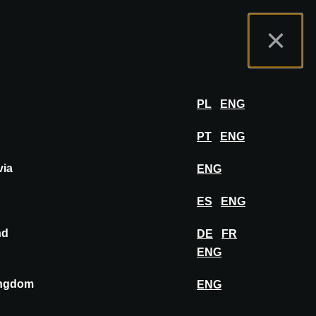
rtal do Expositor
FAQ
Português
×
por
FAZER LOGIN
PL
ENG
PT
ENG
via
ENG
de arquitetos e designers de interiores
as pela primeira vez ao vivo em nossos
ES
ENG
almente posteriormente.
nd
DE
FR
ENG
ingdom
ENG