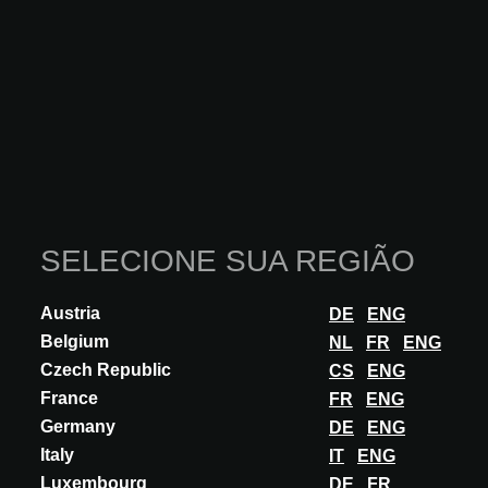
SELECIONE SUA REGIÃO
Austria
DE
ENG
Belgium
NL
FR
ENG
INOVAÇÃO
Czech Republic
CS
ENG
THG PARIS
France
FR
ENG
ICON-X ELECTRONIC SHOWER REF. U7G-
Germany
DE
ENG
6772DB
Italy
IT
ENG
ICON-X design by Studio F.A. PORSCHE is a complete solution for
Luxembourg
DE
FR