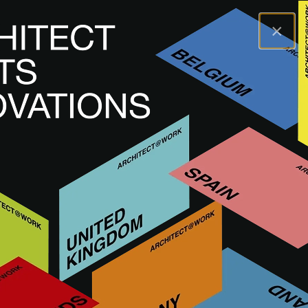
×
A@WX
Inovações
Equipamento técnico
ZOOM 7
ZOOM 7
TRABALHOS COM CHUMBO, ZINCO E COBRE