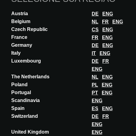
magnetic latch system: MAGSTRING Latc...
DESCUBRA MAIS
Austria
DE
ENG
Belgium
NL
FR
ENG
Czech Republic
CS
ENG
France
FR
ENG
Germany
DE
ENG
Italy
IT
ENG
Luxembourg
DE
FR
ENG
The Netherlands
NL
ENG
Poland
PL
ENG
Portugal
PT
ENG
Scandinavia
ENG
Spain
ES
ENG
Switzerland
DE
FR
ENG
United Kingdom
ENG