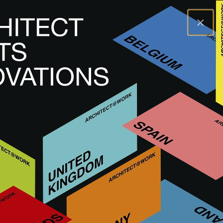
×
A@WX
Inovações
Acabamento de interior
AEROFLOW COLLECTION
AEROFLOW
COLLECTION
FERRAGENS