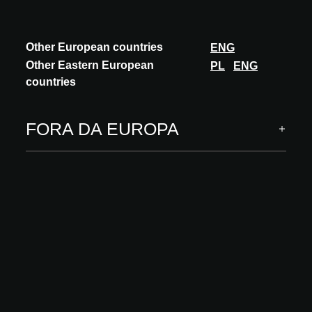
Other European countries
ENG
Other Eastern European
PL
ENG
countries
FORA DA EUROPA
INOVAÇÃO
TECSOLED
CURVE AH3535
CURVE AH3535 is a luminaire that offers dual emission with a
simple, balanced and compact design. It is a luminaire with a very
marked elegance and visual...
DESCUBRA MAIS