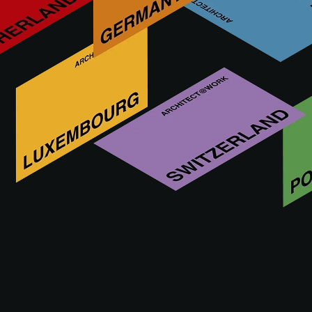
A Tecsoled é uma empresa espanhola especializada em
soluções de iluminação que combinam design, inovação e
eficiência. Com sede em A Coruña, oferece produtos de alta
qualidade e ecológicos, com forte foco na personalização.
Mais inovações da TECSOLED