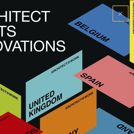
×
A@WX
Marcas
TECSOLED
TECSOLED