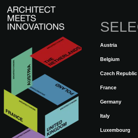
SELE
Austria
DE VOLTA
A@WX
Marcas
Belgium
Czech Republic
KLUS
France
Germany
Italy
Luxembourg