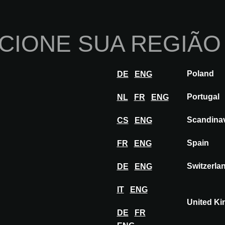
Início
Sobre nós
Po
CIONE SUA REGIÃO
Inovações
Inspiração
Visitar
Ex
Poland
DE
ENG
KLUS
Portugal
NL
FR
ENG
Scandina
CS
ENG
Spain
FR
ENG
Switzerla
DE
ENG
IT
ENG
United K
DE
FR