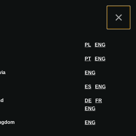
rtal do Expositor
FAQ
Português
×
por
FAZER LOGIN
PL
ENG
PT
ENG
via
ENG
FIXAR NO PAINEL DE INSPIRAÇÃO
ES
ENG
nd
DE
FR
ENG
ingdom
ENG