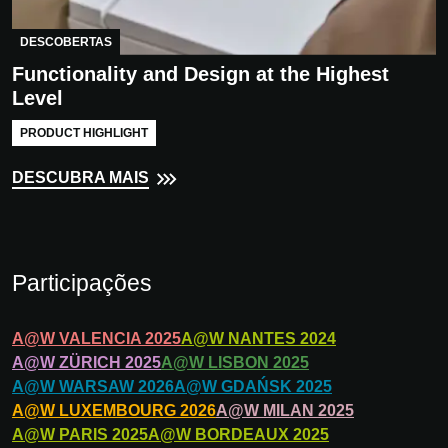
DESCOBERTAS
Functionality and Design at the Highest
Level
PRODUCT HIGHLIGHT
DESCUBRA MAIS
Participações
A@W
VALENCIA
2025
A@W
NANTES
2024
A@W
ZÜRICH
2025
A@W
LISBON
2025
A@W
WARSAW
2026
A@W
GDAŃSK
2025
A@W
LUXEMBOURG
2026
A@W
MILAN
2025
A@W
PARIS
2025
A@W
BORDEAUX
2025