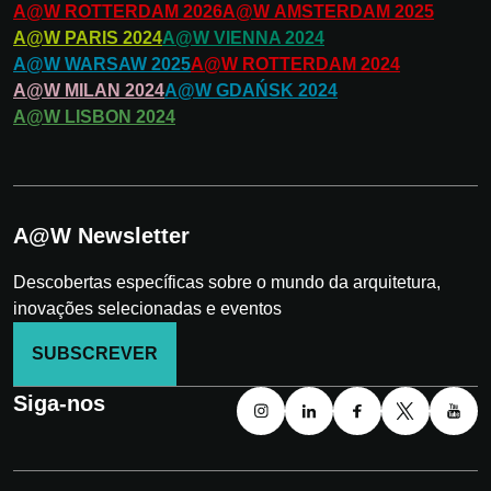
A@W
ROTTERDAM
2026
A@W
AMSTERDAM
2025
A@W
PARIS
2024
A@W
VIENNA
2024
A@W
WARSAW
2025
A@W
ROTTERDAM
2024
A@W
MILAN
2024
A@W
GDAŃSK
2024
A@W
LISBON
2024
A@W Newsletter
Descobertas específicas sobre o mundo da arquitetura,
inovações selecionadas e eventos
SUBSCREVER
Siga-nos