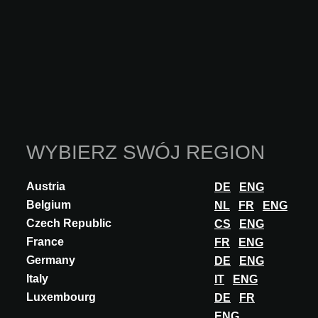
FIMA CARLO FRATTINI na A@W ROME
2024
Ta funkcjonalność jest zarezerwowana wyłącznie
dla architektów, projektantów wnętrz oraz innych
specjalistów posiadających zatwierdzone konto
A@W Xperience.
WYBIERZ SWÓJ REGION
Czy jesteś architektem? Zaloguj się lub zarejestruj
się, aby kontynuować.
Austria
DE
ENG
ZALOGUJ SIĘ
Belgium
NL
FR
ENG
Czech Republic
CS
ENG
France
FR
ENG
Germany
DE
ENG
Partycypacje
Italy
IT
ENG
Luxembourg
DE
FR
A@W
LAUSANNE
2026
A@W
MILAN
2026
ENG