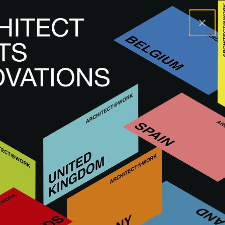
×
A@WX
Odwiedź
A@W ROME
Wystawcy
FIMA CARLO FRATTINI
FIMA CARLO FRATTINI