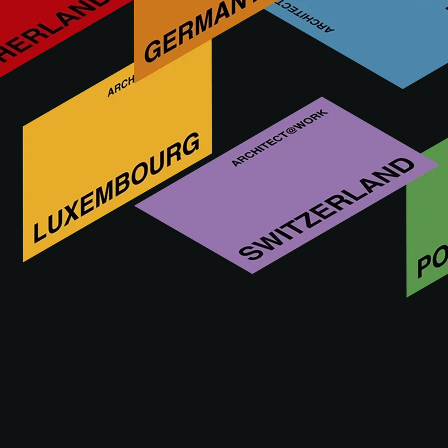
Kim jest FIMA CARLO FRATTINI
The history of FIMA Carlo Frattini runs parallel to that of
bathroom furniture and interior design and is based on three
precise values that sum up its design philosophy: CARE,
ELEGANCE, INNOVATION.
ODWIEDŹ STRONĘ INTERNETOWĄ
FIMA CARLO FRATTINI