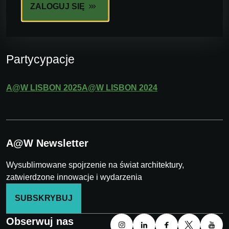
ZALOGUJ SIĘ
Partycypacje
A@W
LISBON
2025
A@W
LISBON
2024
A@W Newsletter
Wysublimowane spojrzenie na świat architektury,
zatwierdzone innowacje i wydarzenia
SUBSKRYBUJ
Obserwuj nas