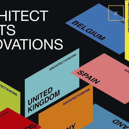
×
A@WX
Odwiedź
A@W LISBON
Wystawcy
OLIVEIRA HOME
OLIVEIRA HOME