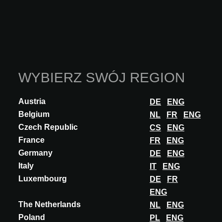
OLIVEIRA HOME na A@W LISBON 2025
Ta funkcjonalność jest zarezerwowana wyłącznie
WYBIERZ SWÓJ REGION
dla architektów, projektantów wnętrz oraz innych
specjalistów posiadających zatwierdzone konto
Austria
DE
ENG
A@W Xperience.
Belgium
NL
FR
ENG
Czy jesteś architektem? Zaloguj się lub zarejestruj
Czech Republic
CS
ENG
się, aby kontynuować.
France
FR
ENG
ZALOGUJ SIĘ
Germany
DE
ENG
Italy
IT
ENG
Luxembourg
DE
FR
ENG
Partycypacje
The Netherlands
NL
ENG
Poland
PL
ENG