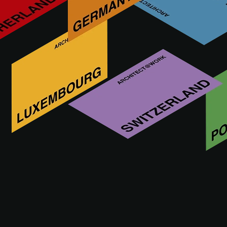
Kim jest OLIVEIRA HOME
OliveiraHome - Design & Concept presents OH Flooring &
Covering – Next Step: an innovative PVC-free flooring with
extreme resistance to water and fire, high dimensional
stability and contemporary design. A sustainable solution for
projects demanding technical performance and aesthetic
excellence.
ODWIEDŹ STRONĘ INTERNETOWĄ OLIVEIRA
HOME