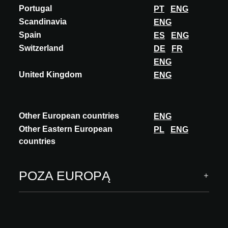
A@W
LISBON
2025
Portugal
PT
ENG
Scandinavia
ENG
Spain
ES
ENG
Switzerland
DE
FR
A@W Newsletter
ENG
United Kingdom
ENG
Wysublimowane spojrzenie na świat architektury,
zatwierdzone innowacje i wydarzenia
Other European countries
SUBSKRYBUJ
ENG
Other Eastern European
PL
ENG
Obserwuj nas
countries
POZA EUROPĄ
ARCHITECT MEETS INNOVATIONS