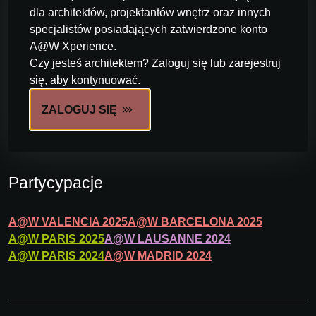
dla architektów, projektantów wnętrz oraz innych
specjalistów posiadających zatwierdzone konto
A@W Xperience.
Czy jesteś architektem? Zaloguj się lub zarejestruj
się, aby kontynuować.
ZALOGUJ SIĘ
Partycypacje
A@W
VALENCIA
2025
A@W
BARCELONA
2025
A@W
PARIS
2025
A@W
LAUSANNE
2024
A@W
PARIS
2024
A@W
MADRID
2024