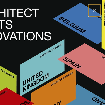
×
A@WX
Innowacje
Wykończenia wnętrz
WIESIONT30-1 & WIESIONT30-2
WIESIONT30-1 &
WIESIONT30-2
INNE WYKOŃCZENIA WNĘTRZ