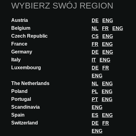
WYBIERZ SWÓJ REGION
Austria
DE
ENG
Belgium
NL
FR
ENG
Czech Republic
CS
ENG
France
FR
ENG
Germany
DE
ENG
Italy
IT
ENG
Luxembourg
DE
FR
Ta funkcjonalność jest zarezerwowana wyłącznie
ENG
INNOVATION
dla architektów, projektantów wnętrz oraz innych
The Netherlands
NL
ENG
specjalistów posiadających zatwierdzone konto
FERROLUCE
Poland
PL
ENG
A@W Xperience.
FLIP DESK LIGHT - CERAMICS
Portugal
PT
ENG
Czy jesteś architektem? Zaloguj się lub
Scandinavia
ENG
FLIP introduces a new aesthetic approach to decorative ceramic
zarejestruj się, aby kontynuować.
handcrafted lighting. The lamp uses standard G9 bulbs, allowing
Spain
ES
ENG
flexibility in light source...
Switzerland
ZALOGUJ SIĘ
DE
FR
ENG
ODKRYJ WIĘCEJ