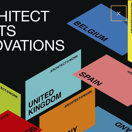
×
A@WX
Innowacje
Systemy budowlane
TACOMA PENDANT
TACOMA PENDANT
OŚWIETLENIE STAŁE