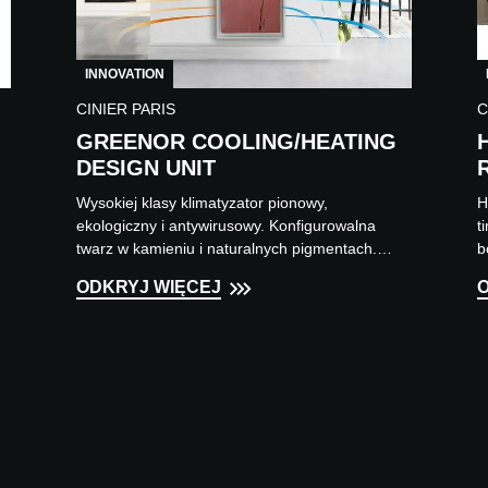
INNOVATION
CINIER PARIS
C
GREENOR COOLING/HEATING
DESIGN UNIT
Wysokiej klasy klimatyzator pionowy,
H
ekologiczny i antywirusowy. Konfigurowalna
t
twarz w kamieniu i naturalnych pigmentach.
b
Wyprodukowano we Francji (zmniej...
T
ODKRYJ WIĘCEJ