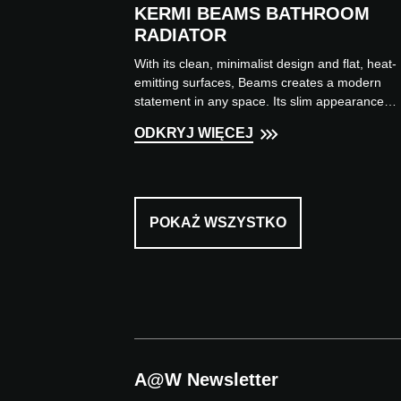
KERMI BEAMS BATHROOM
RADIATOR
With its clean, minimalist design and flat, heat-
emitting surfaces, Beams creates a modern
statement in any space. Its slim appearance
enhances the sense o...
ODKRYJ WIĘCEJ
POKAŻ WSZYSTKO
A@W Newsletter