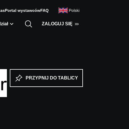
nas
Portal wystawców
FAQ
Polski
ział
ZALOGUJ SIĘ
PRZYPNIJ DO TABLICY