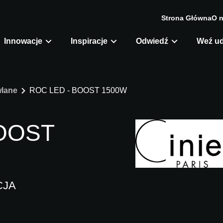
Strona Główna
O 
Innowacje
Inspiracje
Odwiedź
Weź ud
lane
ROC LED - BOOST 1500W
BOOST
CJA