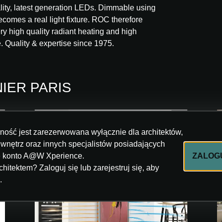
lity, latest generation LEDs. Dimmable using
ecomes a real light fixture. ROC therefore
ery high quality radiant heating and high
 Quality & expertise since 1975.
INIER PARIS
lność jest zarezerwowana wyłącznie dla architektów,
 wnętrz oraz innych specjalistów posiadających
e konto A@W Xperience.
ZALOGU
chitektem? Zaloguj się lub zarejestruj się, aby
.