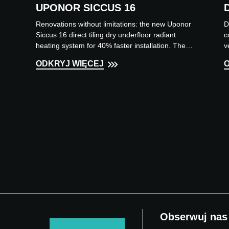
UPONOR SICCUS 16
Renovations without limitations: the new Uponor
D
Siccus 16 direct tiling dry underfloor radiant
c
heating system for 40% faster installation. The
v
Uponor Siccu...
C
ODKRYJ WIĘCEJ
Obserwuj nas