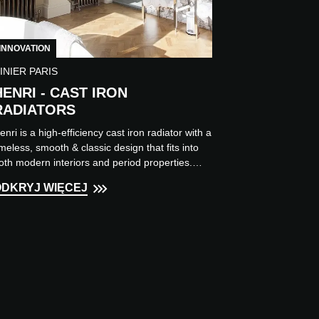
INNOVATION
INIER PARIS
HENRI - CAST IRON
RADIATORS
enri is a high-efficiency cast iron radiator with a
imeless, smooth & classic design that fits into
oth modern interiors and period properties.
he CINI...
ODKRYJ WIĘCEJ