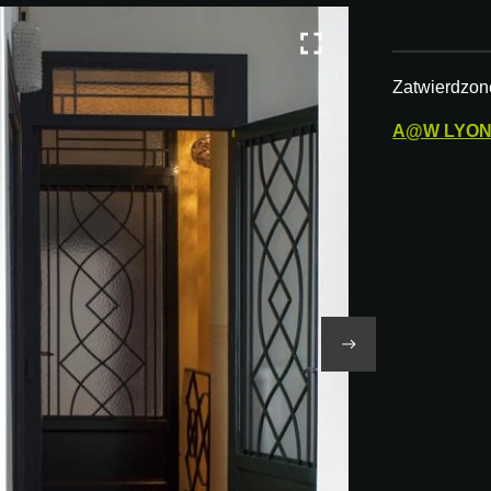
Zatwierdzon
A@W
LYO