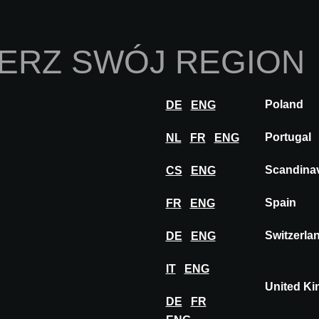
Strona Główna
O 
ERZ SWÓJ REGION
Innowacje
Inspiracje
Odwiedź
Weź ud
Poland
DE
ENG
udowlane
NEOLITH SKYLINE
Portugal
NL
FR
ENG
Scandina
CS
ENG
YLINE
Spain
FR
ENG
NĘTRZNE
Switzerla
DE
ENG
IT
ENG
United K
DE
FR