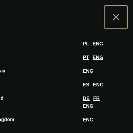
nas
Portal wystawców
FAQ
Polski
×
ział
ZALOGUJ SIĘ
PL
ENG
PT
ENG
via
ENG
PRZYPNIJ DO TABLICY
ES
ENG
nd
DE
FR
ENG
ingdom
ENG