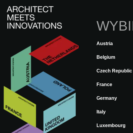
WYBI
Austria
A@WX
Innowacje
Konstrukcje b
Belgium
Czech Republic
NEOLITH SK
France
FASADY I OKŁADZINY ZEW
Germany
Italy
Luxembourg