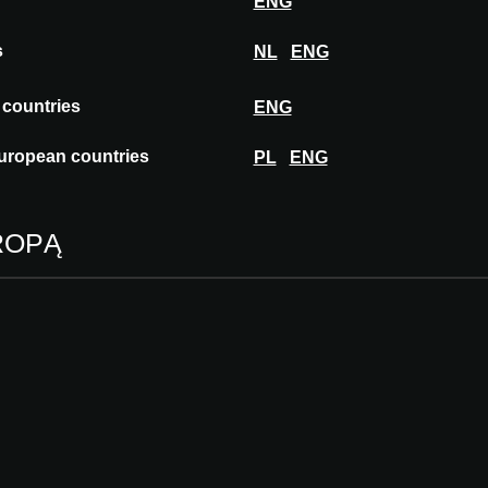
ENG
Zatwierdzon
s
NL
ENG
A@W
DÜS
 countries
ENG
uropean countries
PL
ENG
ROPĄ