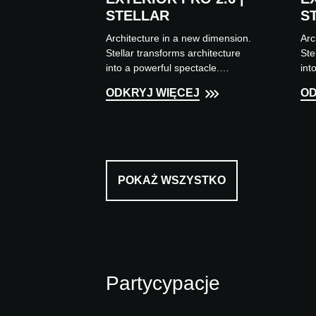
STELLAR
S
Architecture in a new dimension.
Arc
Stellar transforms architecture
Ste
into a powerful spectacle.
int
Surfaces become luminous
Sur
ODKRYJ WIĘCEJ
OD
bodies, facades become iconic
bod
symbols....
sym
POKAŻ WSZYSTKO
Partycypacje