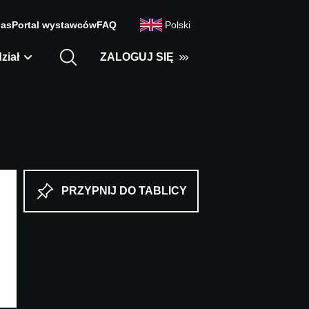
nas
Portal wystawców
FAQ
Polski
ział
ZALOGUJ SIĘ
PRZYPNIJ DO TABLICY