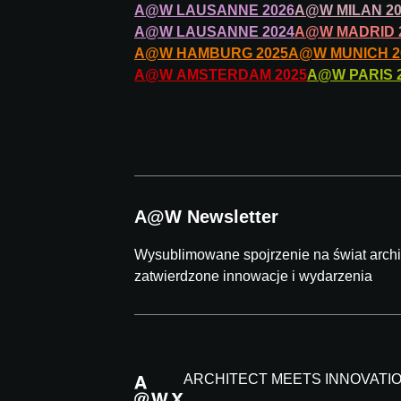
A@W
LAUSANNE
2026
A@W
MILAN
2
A@W
LAUSANNE
2024
A@W
MADRID
A@W
HAMBURG
2025
A@W
MUNICH
2
A@W
AMSTERDAM
2025
A@W
PARIS
A@W Newsletter
Wysublimowane spojrzenie na świat archit
zatwierdzone innowacje i wydarzenia
ARCHITECT MEETS INNOVATI