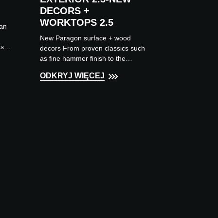
DECORS +
WORKTOPS 2.5
 an
New Paragon surface + wood
ns
decors From proven classics such
as fine hammer finish to the
Aptico surface with patented
ODKRYJ WIĘCEJ
technology and the sought-after
anti-...