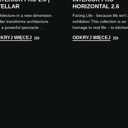
TELLAR
HORIZONTAL 2.6
hitecture in a new dimension.
Facing Life - because life isn't
llar transforms architecture
exhibition This collection is an
o a powerful spectacle.
homage to real life – to kitche
faces become luminous
where cooking, spills, and
KRYJ WIĘCEJ
ODKRYJ WIĘCEJ
ies, facades become iconic
laughter happen, and to b...
bols....