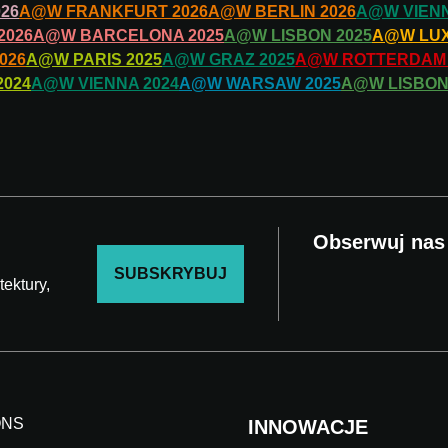
026
A@W
FRANKFURT
2026
A@W
BERLIN
2026
A@W
VIEN
2026
A@W
BARCELONA
2025
A@W
LISBON
2025
A@W
LU
026
A@W
PARIS
2025
A@W
GRAZ
2025
A@W
ROTTERDAM
2024
A@W
VIENNA
2024
A@W
WARSAW
2025
A@W
LISBO
Obserwuj nas
SUBSKRYBUJ
ektury,
ONS
INNOWACJE