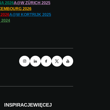
NA
2026
A@W
ZÜRICH
2025
XEMBOURG
2026
2026
A@W
KORTRIJK
2025
N
2024
INSPIRACJE
WIĘCEJ