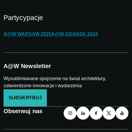
Partycypacje
A@W
WARSAW
2025
A@W
GDAŃSK
2024
A@W Newsletter
Wysublimowane spojrzenie na świat architektury,
zatwierdzone innowacje i wydarzenia
SUBSKRYBUJ
Obserwuj nas