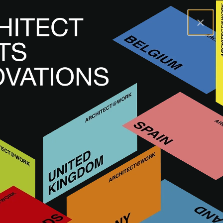
×
A@WX
Marki
DELABIE
DELABIE