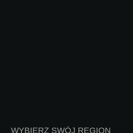
Combining comfort and hygiene, TEMPOMATIC 4 is suitable for
public places and any user, regardless of their level of
independence. The electronic mixer can...
ODKRYJ WIĘCEJ
WYBIERZ SWÓJ REGION