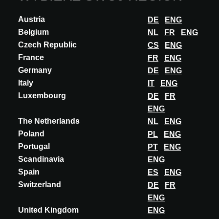
Austria
DE
ENG
Belgium
NL
FR
ENG
Czech Republic
CS
ENG
France
FR
ENG
INNOVATION
Germany
DE
ENG
DELABIE
Italy
IT
ENG
HYBRIMATIC FINO hybrid urinal
Luxembourg
DE
FR
ENG
The HYBRIMATIC FINO hybrid urinal has a unique detection
system with automatic flushing. The integrated hybrid detection
The Netherlands
NL
ENG
system is concealed. Rinsing takes...
Poland
PL
ENG
Portugal
PT
ENG
ODKRYJ WIĘCEJ
Scandinavia
ENG
Spain
ES
ENG
Switzerland
DE
FR
Więcej innowacji od DELABIE
ENG
United Kingdom
ENG