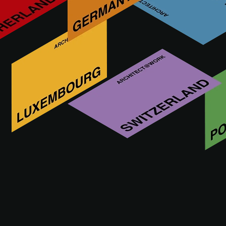
DELABIE, francuska, w 100% rodzinna firma założona w
1928 roku, to europejski lider w branży armatury i
wyposażenia sanitarnego do obiektów publicznych. Ponad
2000 produktów DELABIE, marki uznanej na rynku
międzynarodowym, eksportowanych jest z fabryki we
Francji do przeszło 90 krajów, a firma posiada 10 filii na
świecie.