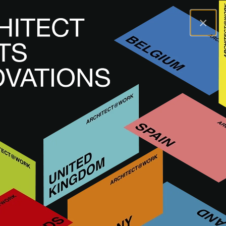
×
A@WX
Marki
AUGENTI
AUGENTI