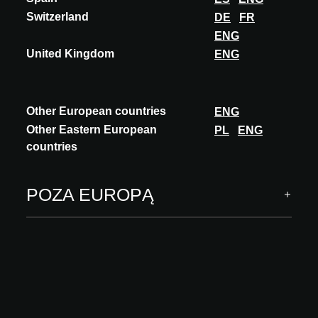
SUBSKRYBUJ
Switzerland
DE
FR
ENG
Obserwuj nas
United Kingdom
ENG
Other European countries
ENG
Other Eastern European
PL
ENG
ARCHITECT MEETS INNOVATIONS
countries
INNOWACJE
POZA EUROPĄ
Systemy budowlane
Konstrukcje budowlane
Wykończenia wnętrz
Oprogramowanie & usługi cyfrowe
INSPIRACJE
Trendy
Academy