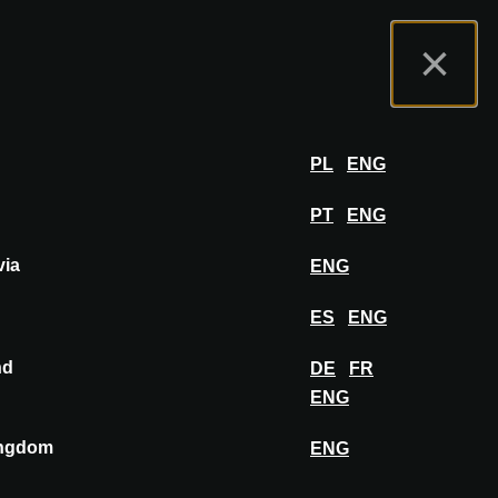
nas
Portal wystawców
FAQ
Polski
×
ział
ZALOGUJ SIĘ
PL
ENG
PT
ENG
via
ENG
PRZYPNIJ DO TABLICY
ES
ENG
nd
DE
FR
ENG
ingdom
ENG