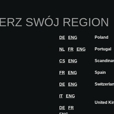
Strona Główna
O 
ERZ SWÓJ REGION
Innowacje
Inspiracje
Odwiedź
Weź ud
Poland
DE
ENG
ASTROPOL
Portugal
NL
FR
ENG
Scandina
CS
ENG
Spain
FR
ENG
Switzerla
DE
ENG
IT
ENG
United K
DE
FR