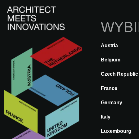
WYBI
Austria
Z POWROTEM
A@WX
Marki
Belgium
Czech Republic
ASTROPOL
France
Germany
Italy
Luxembourg