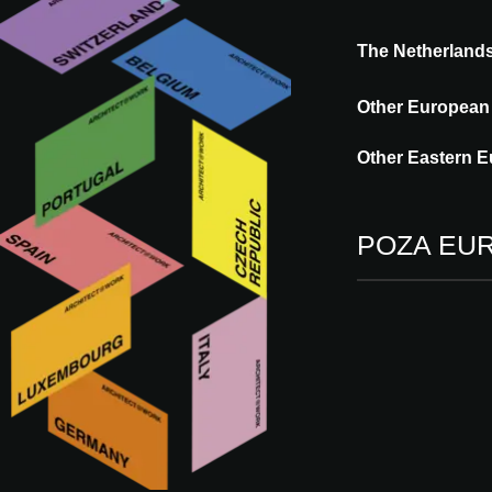
The Netherland
Other European
Więcej innowacji od 
Other Eastern E
POZA EU
INNOVATION
ASTROPOL
PLANETE CLAIRE