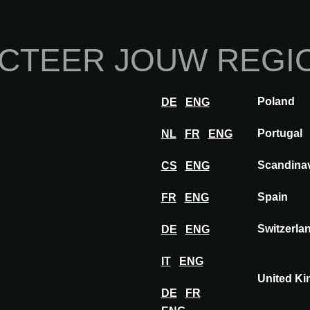
Home
Over ons
Exp
CTEER JOUW REGI
Innovaties
Inspiratie
Visit
Ex
Poland
DE
ENG
ratie
Insights
Portugal
NL
FR
ENG
OMORROW: Historisch gebouw omgevormd tot duurzame kan
Scandina
CS
ENG
Spain
FR
ENG
Switzerla
DE
ENG
IT
ENG
United K
DE
FR