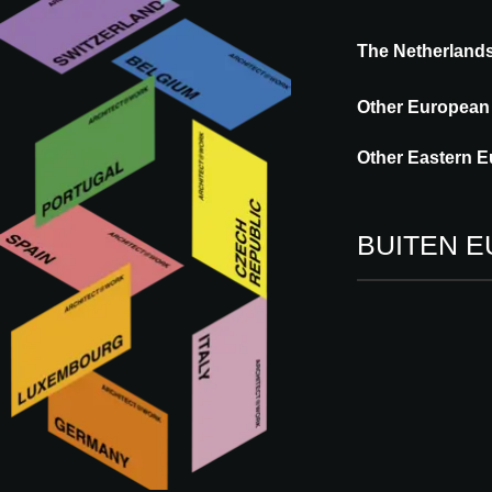
The Netherland
Other European
Other Eastern E
SERIES
BUITEN 
A CONSCIOUS T
omgevormd tot d
Publicatiedatum: 18.12.2025