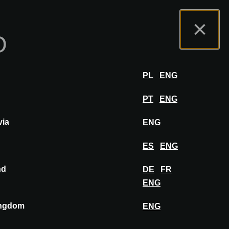
osantenportaal
FAQ
Nederlands
×
O
hibit
INLOGGEN
PL
ENG
PT
ENG
toorruimte
via
ENG
ES
ENG
nd
DE
FR
ENG
ingdom
ENG