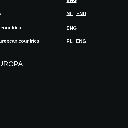
ENG
s
NL
ENG
 countries
ENG
uropean countries
PL
ENG
EUROPA
OMORROW: Historisch 
uurzame kantoorruimte
Dit is een door Jan Hoffman ve