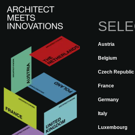
SELE
Austria
A@WX
Inspi
Belgium
TERUG
A CONSCIOUS T
Czech Republic
France
Germany
Italy
Luxembourg