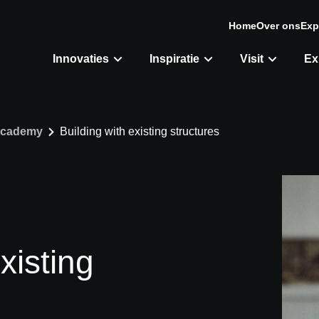
Home
Over ons
Exp
Innovaties
Inspiratie
Visit
Ex
cademy
Building with existing structures
xisting