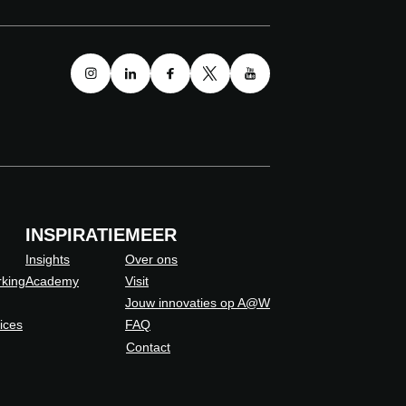
INSPIRATIE
MEER
Insights
Over ons
king
Academy
Visit
Jouw innovaties op A@W
vices
FAQ
Contact