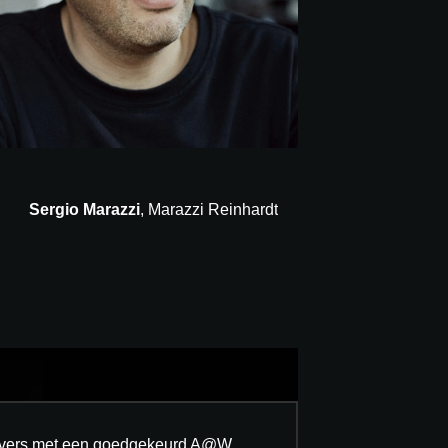
Sergio Marazzi
, Marazzi Reinhardt
hrijvers met een goedgekeurd A@W