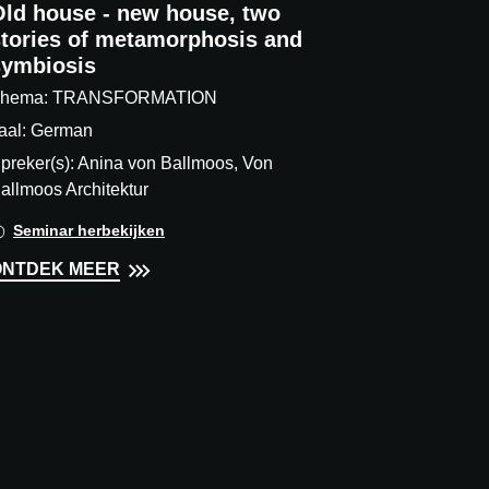
Old house - new house, two
stories of metamorphosis and
symbiosis
hema: TRANSFORMATION
aal: German
preker(s): Anina von Ballmoos, Von
allmoos Architektur
Seminar herbekijken
ONTDEK MEER