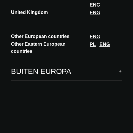
ENG
United Kingdom
ENG
ARCHITECT MEETS INNOVATIONS
Other European countries
ENG
INNOVATIES
Other Eastern European
PL
ENG
Technieken
countries
Ruwbouw, buitenafwerking
Binnenafwerking
BUITEN EUROPA
Software & digital services
INSPIRATIE
Insights
Academy
MEER
Over ons
Visit