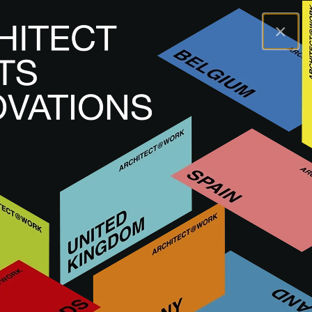
×
A@WX
Visit
A@W BARCELONA
Exposanten
CERAMICA FERRES
CERAMICA FERRES
CERAMICA FERRES