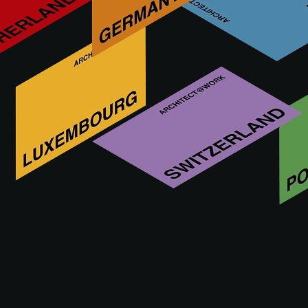
Over CERAMICA FERRES
ONTDEK WEBSITE VAN CERAMICA FERRES
CERAMICA FERRES op A@W
BARCELONA 2019
Deze functionaliteit is enkel voorbehouden voor
architecten, interieurarchitecten en andere
voorschrijvers met een goedgekeurd A@W
Xperience account.
Ben je architect? Log in of registreer je om verder te
gaan.
INLOGGEN