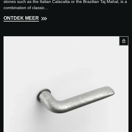
stones such as the Italian Calacatta or the Brazilian Taj Mahal, is a
combination of classic...
ONTDEK MEER