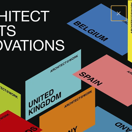
×
A@WX
Innovaties
Technieken
STARSTONE
STARSTONE
VASTE PROJECTVERLICHTING