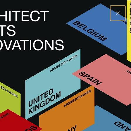
×
A@WX
Merken
STO
STO