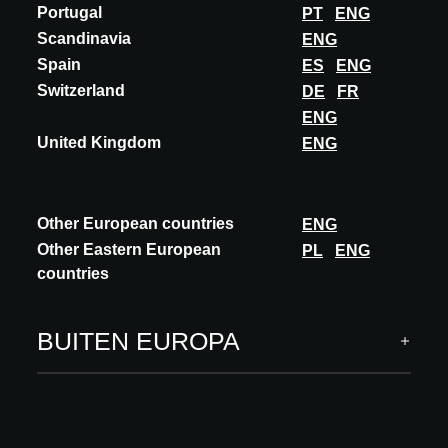
Portugal
PT
ENG
Scandinavia
ENG
Spain
ES
ENG
Switzerland
DE
FR
ENG
United Kingdom
ENG
INNOVATIE
Other European countries
ENG
STO
Other Eastern European
PL
ENG
countries
STOGLASS MOSAIC
Van mintgroen tot bessenrood: StoGlass Mosaic combineert
sprankelende kleuren en eindeloze variaties. Twee oppervlaktes,
BUITEN EUROPA
drie formaten en veertig kleuren g...
ONTDEK MEER