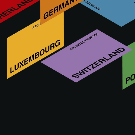
Sto Belgium, dochteronderneming van de Sto-groep, is
technologisch marktleider in thermische isolatie. Met een
breed assortiment producten en systemen werkt Sto NV
nauw samen met architecten, aannemers en
projectontwikkelaars om te adviseren, inspireren en
technische aspecten te controleren, zodat resultaten correct,
duurzaam en marktgericht zijn.