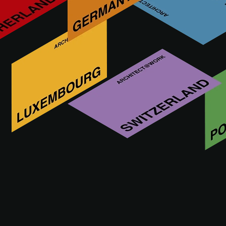
Krion Solid Surface ontwikkelt, ontwerpt, produceert en
vermarkt composietmaterialen, gericht op oppervlakken
voor uiteenlopende toepassingen en sanitaire producten.
Dankzij haar voortdurende inzet voor R&D&I en haar team
van professionals heeft het bedrijf haar materialen weten te
positioneren als enkele van de meest geavanceerde op de
markt op he
Bezoek ons op
09 - 10.09.2026
ROTTERDAM