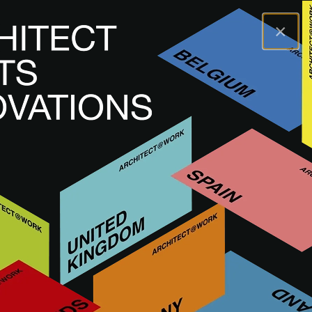
×
A@WX
Merken
KRION SOLID SURFACE
KRION SOLID SURFACE