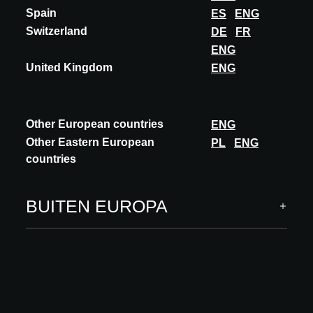
evolution. Its commitment to R&D...
Spain
ES
ENG
ONTDEK MEER
Switzerland
DE
FR
ENG
United Kingdom
ENG
Other European countries
ENG
Other Eastern European
PL
ENG
countries
BUITEN EUROPA