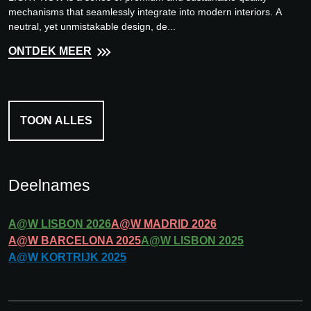
mechanisms that seamlessly integrate into modern interiors. A
neutral, yet unmistakable design, de...
ONTDEK MEER
TOON ALLES
Deelnames
A@W
LISBON
2026
A@W
MADRID
2026
A@W
BARCELONA
2025
A@W
LISBON
2025
A@W
KORTRIJK
2025